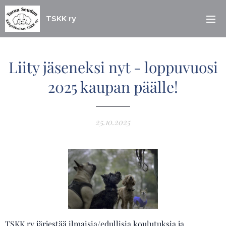
TSKK ry
Liity jäseneksi nyt - loppuvuosi
2025 kaupan päälle!
25.10.2025
TSKK ry järjestää ilmaisia/edullisia koulutuksia ja