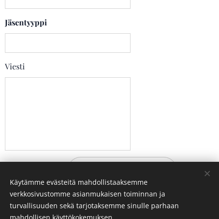
Jäsentyyppi
Viesti
Lähetä
Käytämme evästeitä mahdollistaaksemme
verkkosivustomme asianmukaisen toiminnan ja
turvallisuuden sekä tarjotaksemme sinulle parhaan
TSKK:n rekisteri- ja tietosuojaseloste
mahdollisen käyttökokemuksen.