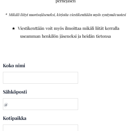
perhejäsen
* Mikäli liityt nuorisojäseneksi, kirjoita viestikenttään myös syntymävuotesi
★ Viestikenttään voit myös ilmoittaa mikäli liität kerralla
useamman henkilön jäseneksi ja heidän tietonsa
Koko nimi
Sähköposti
Kotipaikka