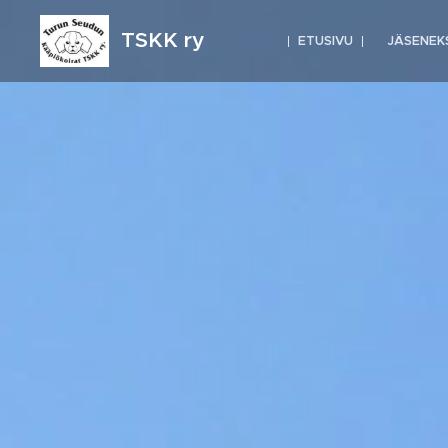
TSKK ry
ETUSIVU
JÄSENEK