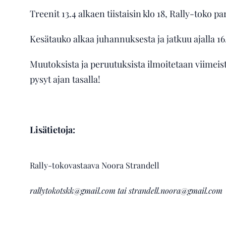
Treenit 13.4 alkaen tiistaisin klo 18, Rally-toko pa
Kesätauko alkaa juhannuksesta ja jatkuu ajalla 16.
Muutoksista ja peruutuksista ilmoitetaan viimei
pysyt ajan tasalla!
Lisätietoja:
Rally-tokovastaava Noora Strandell
rallytokotskk@gmail.com tai
strandell.noora@gmail.com