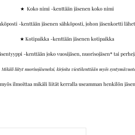
★ Koko nimi -kenttään jäsenen koko nimi
köposti -kenttään jäsenen sähköposti, johon jäsenkortti lähe
★ Kotipaikka -kenttään jäsenen kotipaikka
sentyyppi -kenttään joko vuosijäsen, nuorisojäsen* tai perhe
 Mikäli liityt nuorisojäseneksi, kirjoita viestikenttään myös syntymävuote
myös ilmoittaa mikäli liität kerralla useamman henkilön jäsen