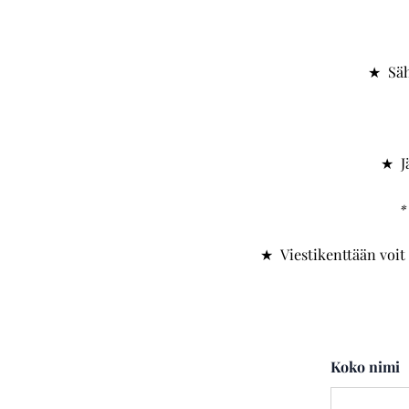
★ Säh
★ Jä
*
★ Viestikenttään voit 
Koko nimi