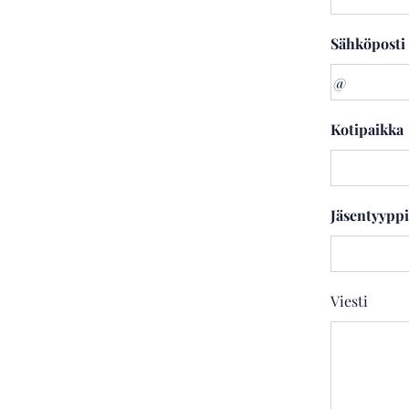
Sähköposti
Kotipaikka
Jäsentyyppi
Viesti