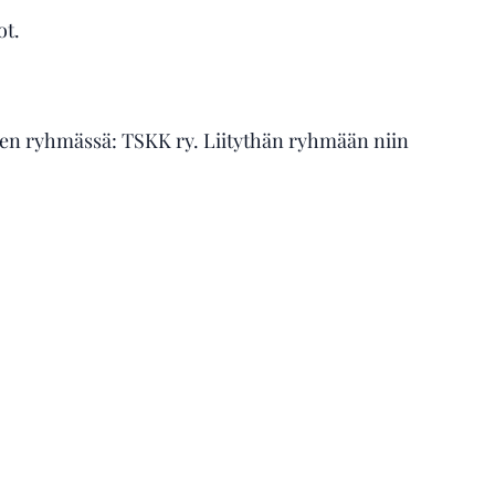
ot.
nten ryhmässä: TSKK ry. Liitythän ryhmään niin