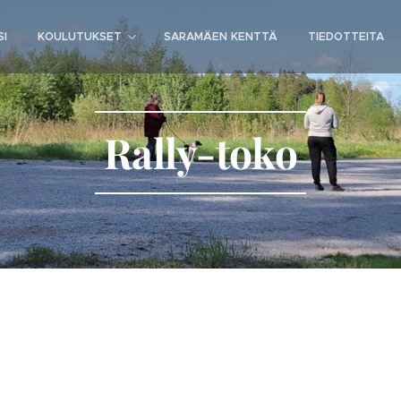
SI
KOULUTUKSET
SARAMÄEN KENTTÄ
TIEDOTTEITA
Rally-toko