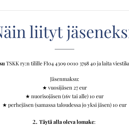
äin liityt jäseneks
su
TSKK ry:n tilille FI04 4309 0010 3798 40 ja laita viest
Jäsenmaksu:
★ vuosijäsen 27 eur
★ nuorisojäsen (16v tai alle) 10 eur
★ perhejäsen (samassa taloudessa jo yksi jäsen) 10 eur
2.
Täytä alla oleva lomake
: