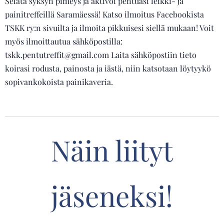
Selätä syksyn pimeys ja aktivoi pentuasi leikki- ja
painitreffeillä Saramäessä! Katso ilmoitus Facebookista
TSKK ry:n sivuilta ja ilmoita pikkuisesi siellä mukaan! Voit
myös ilmoittautua sähköpostilla:
tskk.pentutreffit@gmail.com Laita sähköpostiin tieto
koirasi rodusta, painosta ja iästä, niin katsotaan löytyykö
sopivankokoista painikaveria.
Näin liityt
jäseneksi!