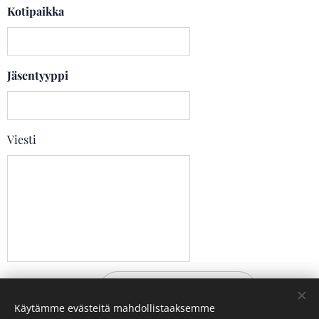
Kotipaikka
Jäsentyyppi
Viesti
Lähetä
Käytämme evästeitä mahdollistaaksemme