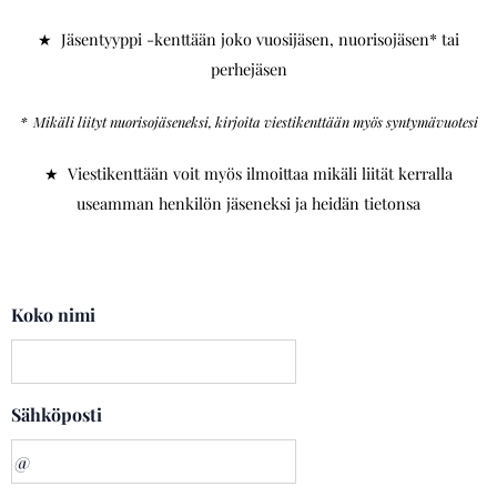
★ Jäsentyyppi -kenttään joko vuosijäsen, nuorisojäsen* tai
perhejäsen
* Mikäli liityt nuorisojäseneksi, kirjoita viestikenttään myös syntymävuotesi
★ Viestikenttään voit myös ilmoittaa mikäli liität kerralla
useamman henkilön jäseneksi ja heidän tietonsa
Koko nimi
Sähköposti