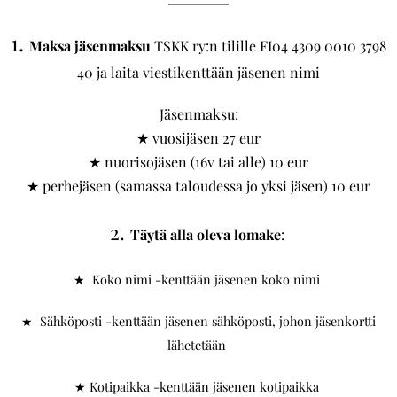
1.
Maksa jäsenmaksu
TSKK ry:n tilille FI04 4309 0010 3798
40 ja laita viestikenttään jäsenen nimi
Jäsenmaksu:
★ vuosijäsen 27 eur
★ nuorisojäsen (16v tai alle) 10 eur
★ perhejäsen (samassa taloudessa jo yksi jäsen) 10 eur
2.
Täytä alla oleva lomake
:
★ Koko nimi -kenttään jäsenen koko nimi
★ Sähköposti -kenttään jäsenen sähköposti, johon jäsenkortti
lähetetään
★ Kotipaikka -kenttään jäsenen kotipaikka