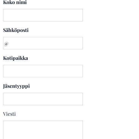
Koko nimi
Sähköposti
Kotipaikka
Jäsentyyppi
Viesti