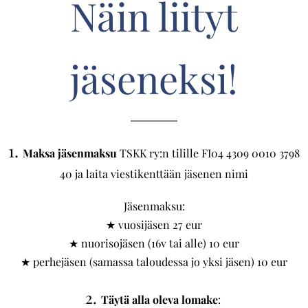
Näin liityt
jäseneksi!
1.
Maksa jäsenmaksu
TSKK ry:n tilille FI04 4309 0010 3798
40 ja laita viestikenttään jäsenen nimi
Jäsenmaksu:
★ vuosijäsen 27 eur
★ nuorisojäsen (16v tai alle) 10 eur
★ perhejäsen (samassa taloudessa jo yksi jäsen) 10 eur
2.
Täytä alla oleva lomake
: