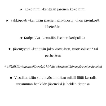
★ Koko nimi -kenttään jäsenen koko nimi
★ Sähköposti -kenttään jäsenen sähköposti, johon jäsenkortti
lähetetään
★ Kotipaikka -kenttään jäsenen kotipaikka
★ Jäsentyyppi -kenttään joko vuosijäsen, nuorisojäsen* tai
perhejäsen
* Mikäli liityt nuorisojäseneksi, kirjoita viestikenttään myös syntymävuotesi
★ Viestikenttään voit myös ilmoittaa mikäli liität kerralla
useamman henkilön jäseneksi ja heidän tietonsa