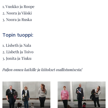
1. Vuokko ja Roope
2. Noora ja Väiski
3. Noora ja Ruska
Topin tuoppi:
1. Lisbeth ja Nala
2. Lisbeth ja Toivo
3. Jonita ja Tiuku
Paljon onnea kaikille ja kiitokset osallistumisesta!