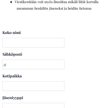
★ Viestikenttään voit myös ilmoittaa mikäli liität kerralla
useamman henkilön jäseneksi ja heidän tietonsa
Koko nimi
Sähköposti
Kotipaikka
Jäsentyyppi