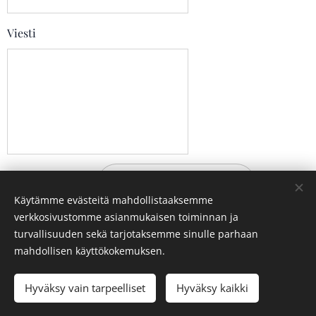
Viesti
Lähetä
Käytämme evästeitä mahdollistaaksemme
verkkosivustomme asianmukaisen toiminnan ja
turvallisuuden sekä tarjotaksemme sinulle parhaan
TSKK:n rekisteri- ja tietosuojaseloste
mahdollisen käyttökokemuksen.
Hyväksy vain tarpeelliset
Hyväksy kaikki
Luotu
Webnodella
Evästeet