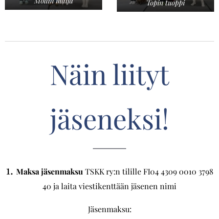
Möllin malja
Topin tuoppi
Näin liityt
jäseneksi!
1.
Maksa jäsenmaksu
TSKK ry:n tilille FI04 4309 0010 3798
40 ja laita viestikenttään jäsenen nimi
Jäsenmaksu: