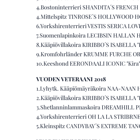
4.Bostoninterrieri SHANDITA´S FRENCH 
4.Mittelspitz TINROSE´S HOLLYWOOD HOP
6.Yorkshirenterrieri VESTIS SERICA LOV
7.Suomenlapinkoira LECIBSIN HALLAN HU
8.Kääpiövillakoira KIRIBBO´S ISABELLA "B
9.Kromfohrländer KRUMME FURCHE ORIOL
10.Keeshond EERONDAALI ICONIC "Kira" o
VUODEN VETERAANI 2018
1.Lyhytk. Kääpiömäyräkoira NAA-NAAN H
2.Kääpiövillakoira KIRIBBO´S ISABELLA "B
3.Shetlanninlammaskoira DREAMHILL PIEC
4.Yorkshirenterrieri OH LA LA STRIBRNE 
5.Kleinspitz CANDYBAY´S EXTREME TANCU