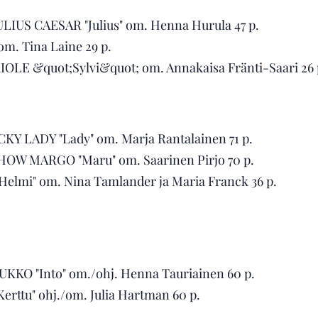
IUS CAESAR "Julius" om. Henna Hurula 47 p.
. Tina Laine 29 p.
E &quot;Sylvi&quot; om. Annakaisa Fränti-Saari 26 
Y LADY "Lady" om. Marja Rantalainen 71 p.
HOW MARGO "Maru" om. Saarinen Pirjo 70 p.
elmi" om. Nina Tamlander ja Maria Franck 36 p.
KO "Into" om./ohj. Henna Tauriainen 60 p.
rttu" ohj./om. Julia Hartman 60 p.