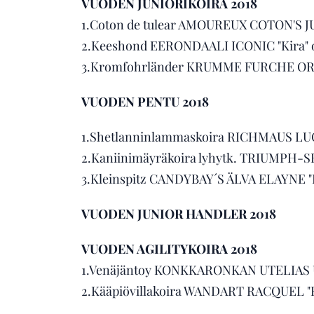
VUODEN JUNIORIKOIRA 2018
1.Coton de tulear AMOUREUX COTON'S JUL
2.Keeshond EERONDAALI ICONIC "Kira" om
3.Kromfohrländer KRUMME FURCHE ORIOL
VUODEN PENTU 2018
1.Shetlanninlammaskoira RICHMAUS LUCK
2.Kaniinimäyräkoira lyhytk. TRIUMPH-S
3.Kleinspitz CANDYBAY´S ÄLVA ELAYNE "H
VUODEN JUNIOR HANDLER 2018
VUODEN AGILITYKOIRA 2018
1.Venäjäntoy KONKKARONKAN UTELIAS UK
2.Kääpiövillakoira WANDART RACQUEL "Ke