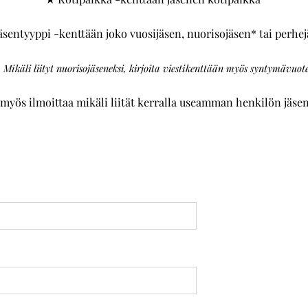
sentyyppi -kenttään joko vuosijäsen, nuorisojäsen* tai perhe
 Mikäli liityt nuorisojäseneksi, kirjoita viestikenttään myös syntymävuote
myös ilmoittaa mikäli liität kerralla useamman henkilön jäsen