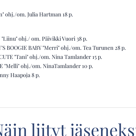
" ohj./om. Julia Hartman 18 p.
inu" ohj./ om. Päivikki Vuori 38 p.
 BOOGIE BABY "Merri" ohj./om. Tea Turunen 28 p.
TE "Tani" ohj./om. Nina Tamlander 15 p.
"Melli" ohj./om. NinaTamlander 10 p.
enny Haapoja 8 p.
äin liityt jäseneks