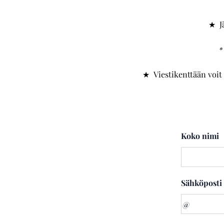
★ Jä
*
★ Viestikenttään voit 
Koko nimi
Sähköposti