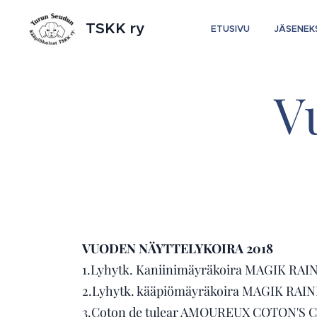
TSKK ry
ETUSIVU
JÄSENEK
V
VUODEN NÄYTTELYKOIRA 2018
1.Lyhytk. Kaniinimäyräkoira MAGIK RAI
2.Lyhytk. kääpiömäyräkoira MAGIK RAI
3.Coton de tulear AMOUREUX COTON'S C