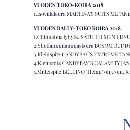
VUODEN TOKO-KOIRA 2018
1.Isovillakoira MARTINA'S SUITS ME "Alvin
VUODEN RALLY-TOKO KOIRA 2018
1.Chihuahua lyhytk. SATUHELMEN LIINU "Li
2.Shetlanninlammaskoira BOSOM BUDDY'S
3.Kleinspitz CANDYBAY´S EXTREME TANCU
4.Kleinspitz CANDYBAY´S CALAMITY JANE 
5.Mittelspitz BELLINO "Helmi" ohj./om. J
N