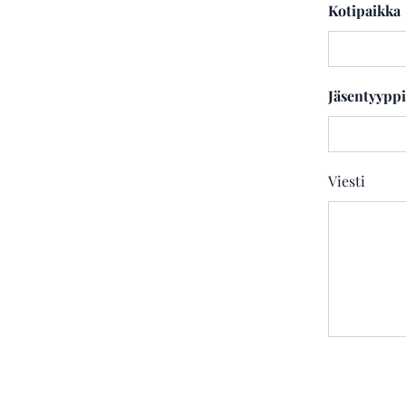
Kotipaikka
Jäsentyyppi
Viesti