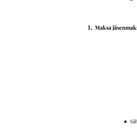
1.
Maksa jäsenmak
★ Säh