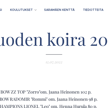
SI
KOULUTUKSET
SARAMÄEN KENTTÄ
TIEDOTTEITA
uoden koira 20
12.07.2022
NBOW ZZ TOP "Zorro"om. Jaana Heinonen 102 p.
NBOW RADOMIR "Rommi" om. Jaana Heinonen 98 p.
HAMPIONS LIONEL "Leo" om. Henna Hurula 80 p.