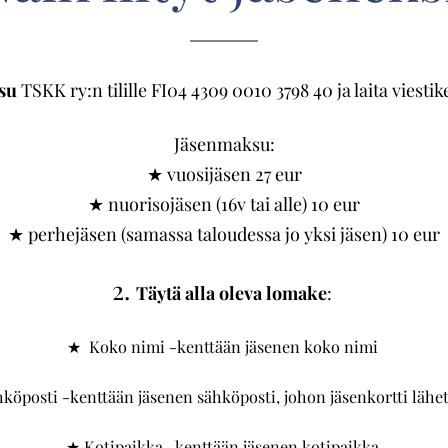
su
TSKK ry:n tilille FI04 4309 0010 3798 40 ja laita viest
Jäsenmaksu:
★ vuosijäsen 27 eur
★ nuorisojäsen (16v tai alle) 10 eur
★ perhejäsen (samassa taloudessa jo yksi jäsen) 10 eur
2.
Täytä alla oleva lomake
:
★ Koko nimi -kenttään jäsenen koko nimi
köposti -kenttään jäsenen sähköposti, johon jäsenkortti lähe
★ Kotipaikka -kenttään jäsenen kotipaikka