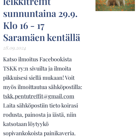
leikkitreffit
sunnuntaina 29.9.
Klo 16 - 17
Saramäen kentällä
28.09.2024
Katso ilmoitus Facebookista
TSKK ry:n sivuilta ja ilmoita
pikkuisesi siellä mukaan! Voit
myös ilmoittautua sähköpostilla:
tskk.pentutreffit@gmail.com
Laita sähköpostiin tieto koirasi
rodusta, painosta ja iästä, niin
katsotaan löytyykö
sopivankokoista painikaveria.