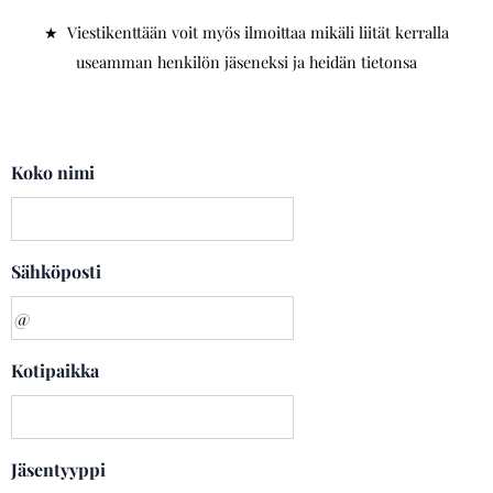
★ Viestikenttään voit myös ilmoittaa mikäli liität kerralla
useamman henkilön jäseneksi ja heidän tietonsa
Koko nimi
Sähköposti
Kotipaikka
Jäsentyyppi