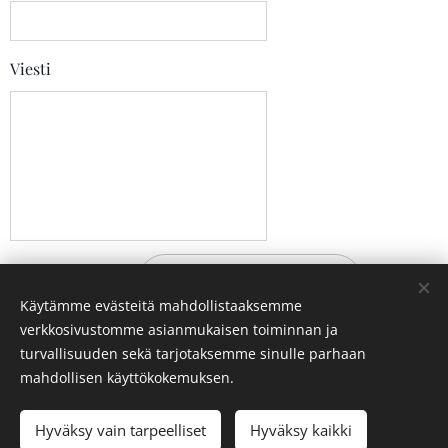
Viesti
Lähetä
Käytämme evästeitä mahdollistaaksemme
verkkosivustomme asianmukaisen toiminnan ja
turvallisuuden sekä tarjotaksemme sinulle parhaan
TSKK:n rekisteri- ja tietosuojaseloste
mahdollisen käyttökokemuksen.
Hyväksy vain tarpeelliset
Hyväksy kaikki
Luotu
Webnodella
Evästeet