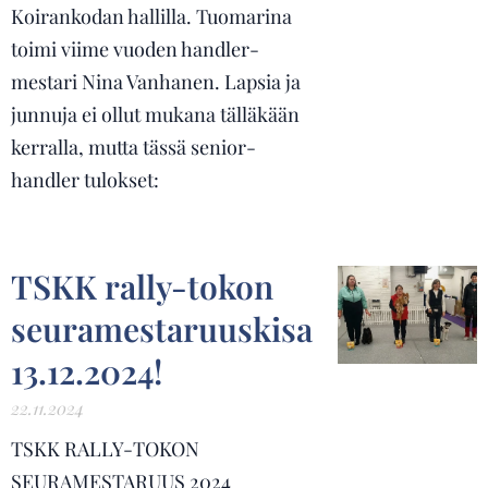
Koirankodan hallilla. Tuomarina
toimi viime vuoden handler-
mestari Nina Vanhanen. Lapsia ja
junnuja ei ollut mukana tälläkään
kerralla, mutta tässä senior-
handler tulokset:
TSKK rally-tokon
seuramestaruuskisa
13.12.2024!
22.11.2024
TSKK RALLY-TOKON
SEURAMESTARUUS 2024