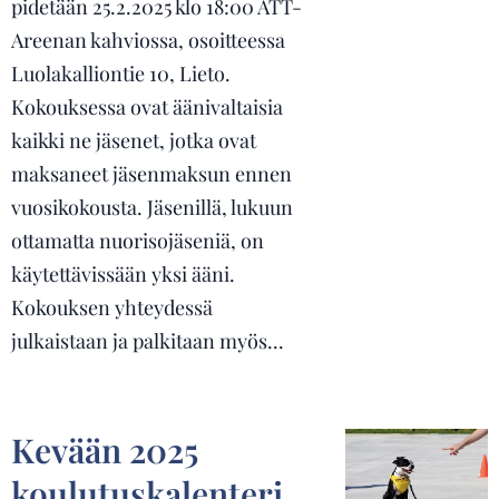
pidetään 25.2.2025 klo 18:00 ATT-
Areenan kahviossa, osoitteessa
Luolakalliontie 10, Lieto.
Kokouksessa ovat äänivaltaisia
kaikki ne jäsenet, jotka ovat
maksaneet jäsenmaksun ennen
vuosikokousta. Jäsenillä, lukuun
ottamatta nuorisojäseniä, on
käytettävissään yksi ääni.
Kokouksen yhteydessä
julkaistaan ja palkitaan myös...
Kevään 2025
koulutuskalenteri