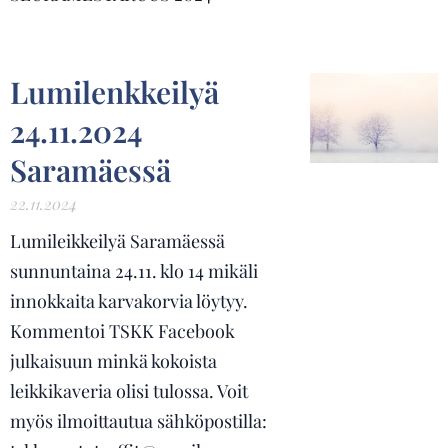
Lumilenkkeilyä
24.11.2024
Saramäessä
22.11.2024
Lumileikkeilyä Saramäessä
sunnuntaina 24.11. klo 14 mikäli
innokkaita karvakorvia löytyy.
Kommentoi TSKK Facebook
julkaisuun minkä kokoista
leikkikaveria olisi tulossa. Voit
myös ilmoittautua sähköpostilla: