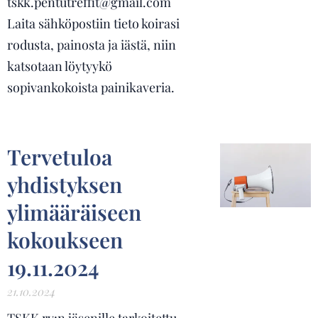
tskk.pentutreffit@gmail.com
Laita sähköpostiin tieto koirasi
rodusta, painosta ja iästä, niin
katsotaan löytyykö
sopivankokoista painikaveria.
Tervetuloa
yhdistyksen
ylimääräiseen
kokoukseen
19.11.2024
21.10.2024