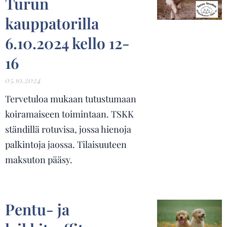
Turun
kauppatorilla
6.10.2024 kello 12-
16
05.10.2024
Tervetuloa mukaan tutustumaan
koiramaiseen toimintaan. TSKK
ständillä rotuvisa, jossa hienoja
palkintoja jaossa. Tilaisuuteen
maksuton pääsy.
Pentu- ja