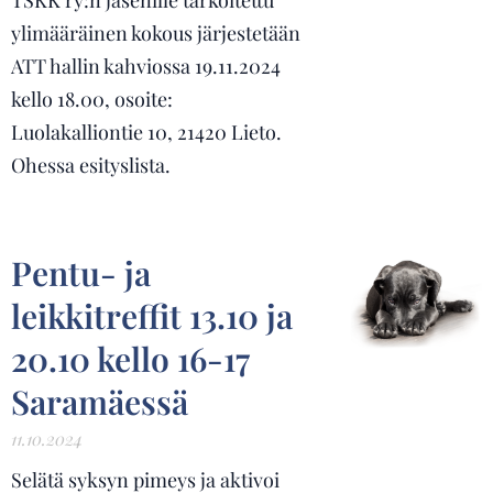
TSKK ry:n jäsenille tarkoitettu
ylimääräinen kokous järjestetään
ATT hallin kahviossa 19.11.2024
kello 18.00, osoite:
Luolakalliontie 10, 21420 Lieto.
Ohessa esityslista.
Pentu- ja
leikkitreffit 13.10 ja
20.10 kello 16-17
Saramäessä
11.10.2024
Selätä syksyn pimeys ja aktivoi